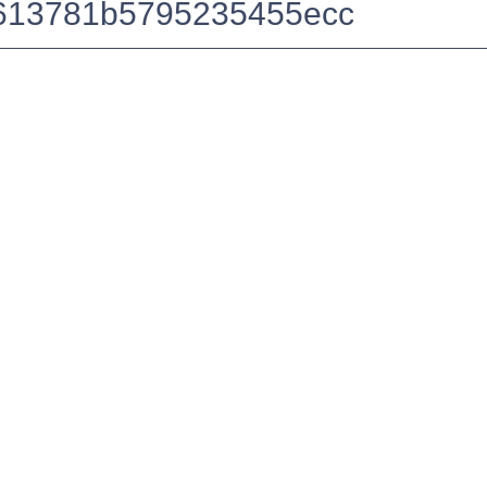
613781b5795235455ecc