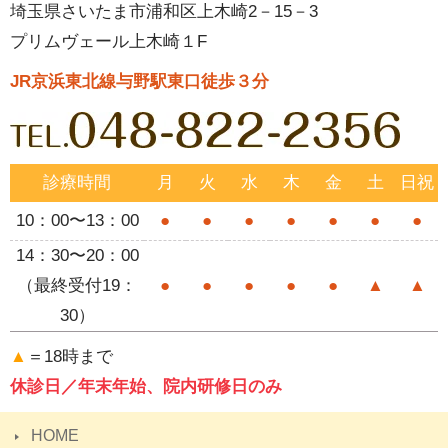
埼玉県さいたま市浦和区上木崎2－15－3
プリムヴェール上木崎１F
JR京浜東北線与野駅東口徒歩３分
診療時間
月
火
水
木
金
土
日祝
10：00〜13：00
●
●
●
●
●
●
●
14：30〜20：00
（最終受付19：
●
●
●
●
●
▲
▲
30）
▲
＝18時まで
休診日／年末年始、院内研修日のみ
HOME