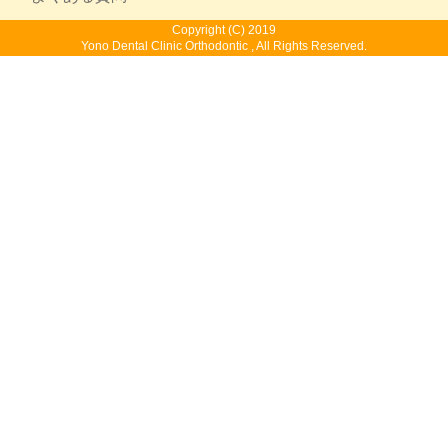
Copyright (C) 2019
Yono Dental Clinic Orthodontic , All Rights Reserved.