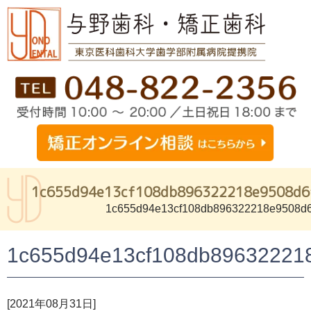
1c655d94e13cf108db896322218e9508d6
1c655d94e13cf108db896322218e9508d6
1c655d94e13cf108db89632221
[2021年08月31日]