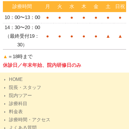
診療時間
月
火
水
木
金
土
日祝
10：00〜13：00
●
●
●
●
●
●
●
14：30〜20：00
（最終受付19：
●
●
●
●
●
▲
▲
30）
▲
＝18時まで
休診日／年末年始、院内研修日のみ
HOME
院長・スタッフ
院内ツアー
診療科目
料金表
診療時間・アクセス
よくある質問