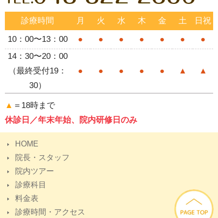
診療時間
月
火
水
木
金
土
日祝
10：00〜13：00
●
●
●
●
●
●
●
14：30〜20：00
（最終受付19：
●
●
●
●
●
▲
▲
30）
▲
＝18時まで
休診日／年末年始、院内研修日のみ
HOME
院長・スタッフ
院内ツアー
診療科目
料金表
診療時間・アクセス