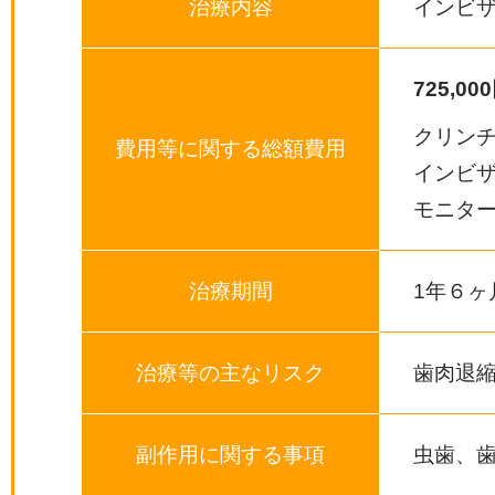
治療内容
インビ
725,0
クリンチ
費用等に関する総額費用
インビザ
モニター値
治療期間
1年６ヶ
治療等の主なリスク
歯肉退縮
副作用に関する事項
虫歯、