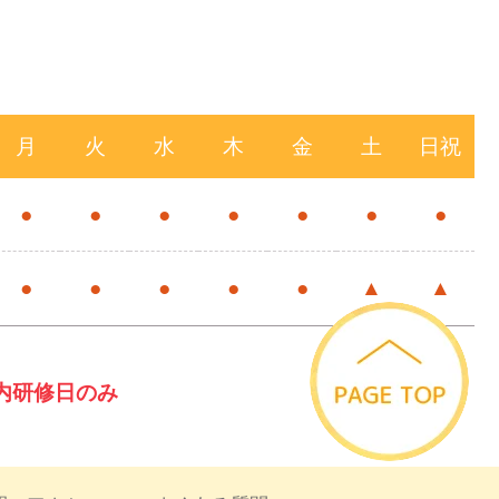
月
火
水
木
金
土
日祝
●
●
●
●
●
●
●
●
●
●
●
●
▲
▲
内研修日のみ